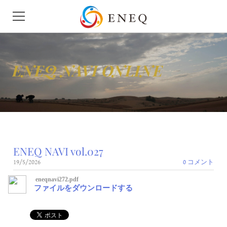
HOME
ENEQ NAVI ONLINE
会社概要
ニュース
せきゆ
ENEQ NAVI vol.027
がす
19/5/2026
0 コメント
モビリティ
eneqnavi272.pdf
ファイルをダウンロードする
地下タンク漏洩検査