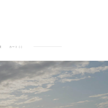
査
カート (
-
)