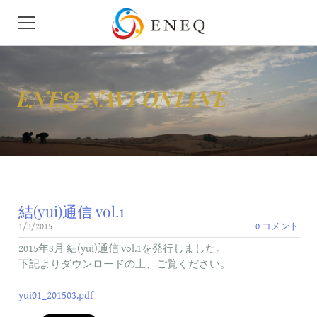
HOME
ENEQ NAVI ONLINE
会社概要
ニュース
せきゆ
結(yui)通信 vol.1
がす
1/3/2015
0 コメント
モビリティ
2015年3月 結(yui)通信 vol.1を発行しました。
下記よりダウンロードの上、ご覧ください。
地下タンク漏洩検査
yui01_201503.pdf