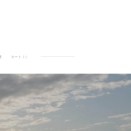
査
カート (
-
)