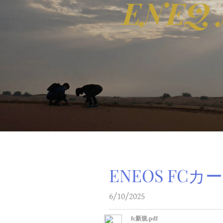
ENEQ 
ENEOS FC
6/10/2025
fc新規.pdf