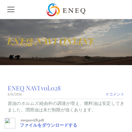
HOME
ENEQ NAVI ONLINE
会社概要
ニュース
せきゆ
ENEQ NAVI vol.028
がす
8/6/2026
0 コメント
モビリティ
原油のホルムズ経由外の調達が増え、燃料油は安定してき
ました。潤滑油は未だ制限が強くあります。
地下タンク漏洩検査
eneqnavi28.pdf
ファイルをダウンロードする