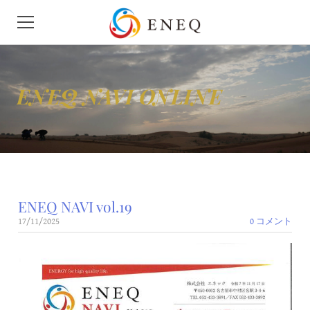
HOME
ENEQ NAVI ONLINE
会社概要
ニュース
せきゆ
ENEQ NAVI vol.19
がす
17/11/2025
0 コメント
モビリティ
地下タンク漏洩検査