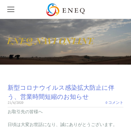
HOME
ENEQ NAVI ONLINE
会社概要
ニュース
せきゆ
新型コロナウイルス感染拡大防止に伴
がす
う、営業時間短縮のお知らせ
モビリティ
21/4/2020
0 コメント
お取引先の皆様へ
地下タンク漏洩検査
日頃は大変お世話になり、誠にありがとうございます。