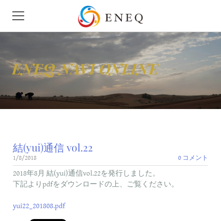
HOME
ENEQ NAVI ONLINE
会社概要
ニュース
せきゆ
結(yui)通信 vol.22
がす
1/8/2018
0 コメント
モビリティ
2018年8月 結(yui)通信vol.22を発行しました。
下記よりpdfをダウンロードの上、ご覧ください。
地下タンク漏洩検査
yui22_201808.pdf