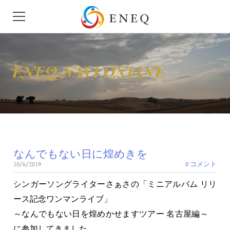
HOME
ENEQ NAVI ONLINE
会社概要
ニュース
せきゆ
なんでもない日に煌めきを
がす
10/6/2019
0 コメント
モビリティ
シンガーソングライターさぁさの「ミニアルバム リリ
ース記念ワンマンライブ」
地下タンク漏洩検査
～なんでもない日を煌めかせますツアー 名古屋編～
に参加してきました。