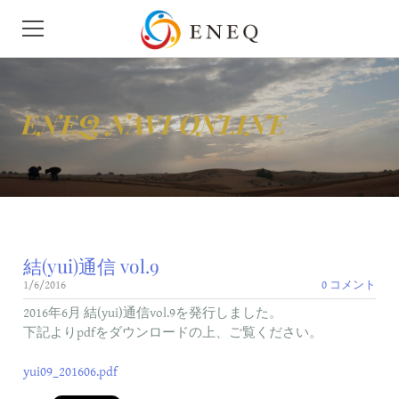
HOME
ENEQ NAVI ONLINE
会社概要
ニュース
せきゆ
結(yui)通信 vol.9
がす
1/6/2016
0 コメント
モビリティ
2016年6月 結(yui)通信vol.9を発行しました。
下記よりpdfをダウンロードの上、ご覧ください。
地下タンク漏洩検査
yui09_201606.pdf