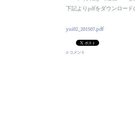
下記よりpdfをダウンロー
yui02_201507.pdf
0 コメント