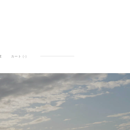
査
カート (
-
)