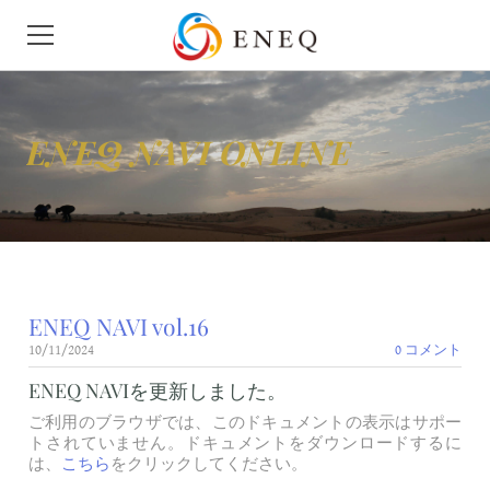
HOME
ENEQ NAVI ONLINE
会社概要
ニュース
せきゆ
ENEQ NAVI vol.16
がす
10/11/2024
0 コメント
モビリティ
ENEQ NAVIを更新しました。
ご利用のブラウザでは、このドキュメントの表示はサポー
地下タンク漏洩検査
トされていません。ドキュメントをダウンロードするに
は、
こちら
をクリックしてください。